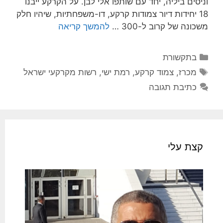
וניסים ביליה, יחד עם שותפו אלי לבן. על הקרקע ייבנו
18 יחידות דיור צמודות קרקע, דו-משפחתיות, שיהיו חלק
משכונה של קרוב ל-300 …
להמשך קריאה
קטגוריות
בתקשורת
תגיות
מכרז
,
צמוד קרקע
,
רמת ישי
,
רשות מקרקעי ישראל
כתיבת תגובה
קצת עלי