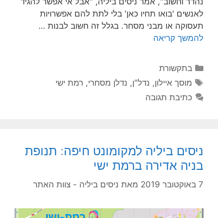
נהדר וחשוב", אמר ניסים ביליה, "אבל אי אפשר להגיד
לאנשים 'בואו תחיו כאן' בלי לתת להם אפשרויות
תעסוקה או מבני מסחר. בגלל זה חשוב לבנות …
להמשך קריאה
קטגוריות
בתקשורת
תגיות
מוסך איילון
,
נדל"ן
,
נדלן מסחרי
,
רמת ישי
כתיבת תגובה
ניסים ביליה למקומונט חיפה: תנופת
בניה אדירה ברמת ישי
7 באוקטובר 2019
מאת
ניסים ביליה - צוות האתר